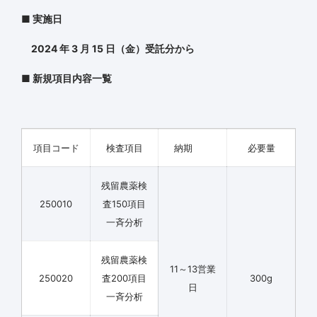
■ 実施日
2024 年 3 月 15 日（金）受託分から
■ 新規項目内容一覧
項目コード
検査項目
納期
必要量
残留農薬検
250010
査150項目
一斉分析
残留農薬検
11～13営業
250020
査200項目
300g
日
一斉分析